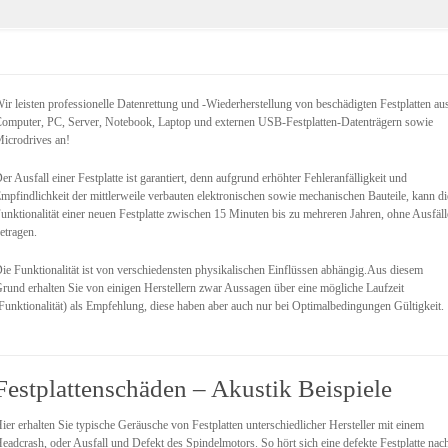
ir leisten professionelle Datenrettung und -Wiederherstellung von beschädigten Festplatten au
omputer, PC, Server, Notebook, Laptop und externen USB-Festplatten-Datenträgern sowie
icrodrives an!
er Ausfall einer Festplatte ist garantiert, denn aufgrund erhöhter Fehleranfälligkeit und
mpfindlichkeit der mittlerweile verbauten elektronischen sowie mechanischen Bauteile, kann di
unktionalität einer neuen Festplatte zwischen 15 Minuten bis zu mehreren Jahren, ohne Ausfäll
etragen.
ie Funktionalität ist von verschiedensten physikalischen Einflüssen abhängig.Aus diesem
rund erhalten Sie von einigen Herstellern zwar Aussagen über eine mögliche Laufzeit
Funktionalität) als Empfehlung, diese haben aber auch nur bei Optimalbedingungen Gültigkeit.
Festplattenschäden – Akustik Beispiele
ier erhalten Sie typische Geräusche von Festplatten unterschiedlicher Hersteller mit einem
eadcrash, oder Ausfall und Defekt des Spindelmotors. So hört sich eine defekte Festplatte nac