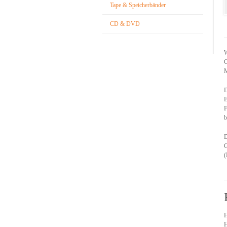
Tape & Speicherbänder
CD & DVD
W
C
M
D
E
F
b
D
G
(
H
H