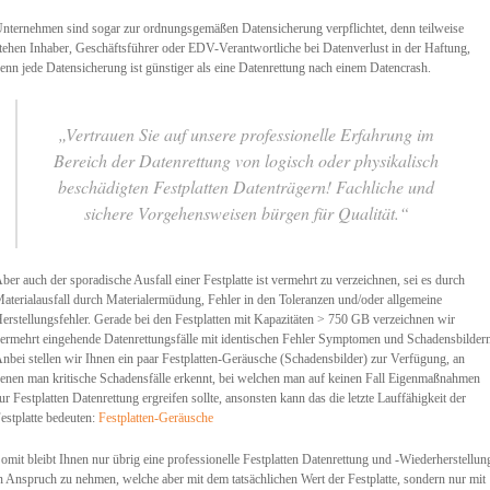
nternehmen sind sogar zur ordnungsgemäßen Datensicherung verpflichtet, denn teilweise
tehen Inhaber, Geschäftsführer oder EDV-Verantwortliche bei Datenverlust in der Haftung,
enn jede Datensicherung ist günstiger als eine Datenrettung nach einem Datencrash.
„Vertrauen Sie auf unsere professionelle Erfahrung im
Bereich der Datenrettung von logisch oder physikalisch
beschädigten Festplatten Datenträgern! Fachliche und
sichere Vorgehensweisen bürgen für Qualität.“
ber auch der sporadische Ausfall einer Festplatte ist vermehrt zu verzeichnen, sei es durch
aterialausfall durch Materialermüdung, Fehler in den Toleranzen und/oder allgemeine
erstellungsfehler. Gerade bei den Festplatten mit Kapazitäten > 750 GB verzeichnen wir
ermehrt eingehende Datenrettungsfälle mit identischen Fehler Symptomen und Schadensbilder
nbei stellen wir Ihnen ein paar Festplatten-Geräusche (Schadensbilder) zur Verfügung, an
enen man kritische Schadensfälle erkennt, bei welchen man auf keinen Fall Eigenmaßnahmen
ur Festplatten Datenrettung ergreifen sollte, ansonsten kann das die letzte Lauffähigkeit der
estplatte bedeuten:
Festplatten-Geräusche
omit bleibt Ihnen nur übrig eine professionelle Festplatten Datenrettung und -Wiederherstellun
n Anspruch zu nehmen, welche aber mit dem tatsächlichen Wert der Festplatte, sondern nur mit