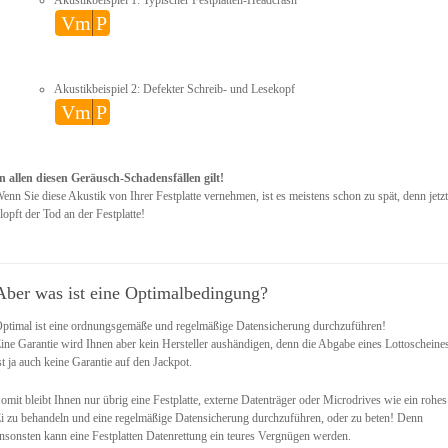
Akustikbeispiel 1: Typischer Festplatten-Headcrash
Vm
P
Akustikbeispiel 2: Defekter Schreib- und Lesekopf
Vm
P
n allen diesen Geräusch-Schadensfällen gilt!
enn Sie diese Akustik von Ihrer Festplatte vernehmen, ist es meistens schon zu spät, denn jetzt
lopft der Tod an der Festplatte!
Aber was ist eine Optimalbedingung?
ptimal ist eine ordnungsgemäße und regelmäßige Datensicherung durchzuführen!
ine Garantie wird Ihnen aber kein Hersteller aushändigen, denn die Abgabe eines Lottoscheine
st ja auch keine Garantie auf den Jackpot.
omit bleibt Ihnen nur übrig eine Festplatte, externe Datenträger oder Microdrives wie ein rohes
i zu behandeln und eine regelmäßige Datensicherung durchzuführen, oder zu beten! Denn
nsonsten kann eine Festplatten Datenrettung ein teures Vergnügen werden.