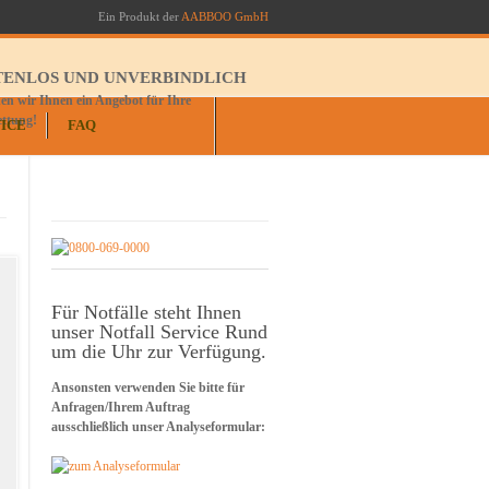
Ein Produkt der
AABBOO GmbH
TENLOS UND UNVERBINDLICH
n wir Ihnen ein Angebot für Ihre
ettung!
ICE
FAQ
Für Notfälle steht Ihnen
unser Notfall Service Rund
um die Uhr zur Verfügung.
Ansonsten verwenden Sie bitte für
Anfragen/Ihrem Auftrag
ausschließlich unser Analyseformular: