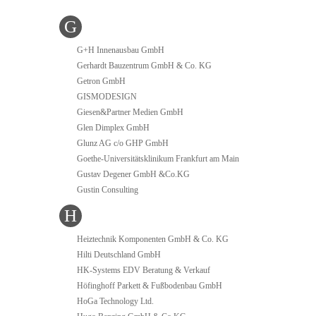
G
G+H Innenausbau GmbH
Gerhardt Bauzentrum GmbH & Co. KG
Getron GmbH
GISMODESIGN
Giesen&Partner Medien GmbH
Glen Dimplex GmbH
Glunz AG c/o GHP GmbH
Goethe-Universitätsklinikum Frankfurt am Main
Gustav Degener GmbH &Co.KG
Gustin Consulting
H
Heiztechnik Komponenten GmbH & Co. KG
Hilti Deutschland GmbH
HK-Systems EDV Beratung & Verkauf
Höfinghoff Parkett & Fußbodenbau GmbH
HoGa Technology Ltd.