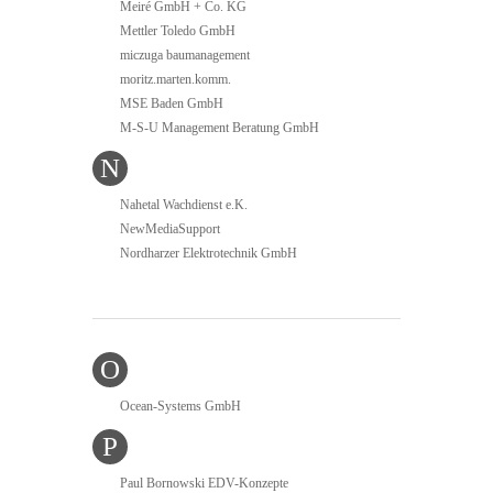
Meiré GmbH + Co. KG
Mettler Toledo GmbH
miczuga baumanagement
moritz.marten.komm.
MSE Baden GmbH
M-S-U Management Beratung GmbH
N
Nahetal Wachdienst e.K.
NewMediaSupport
Nordharzer Elektrotechnik GmbH
O
Ocean-Systems GmbH
P
Paul Bornowski EDV-Konzepte