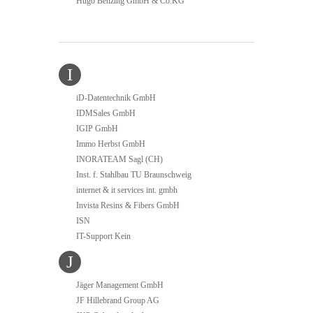
Hugo Benzing GmbH & Co.KG
I
iD-Datentechnik GmbH
IDMSales GmbH
IGIP GmbH
Immo Herbst GmbH
INORATEAM Sagl (CH)
Inst. f. Stahlbau TU Braunschweig
internet & it services int. gmbh
Invista Resins & Fibers GmbH
ISN
IT-Support Kein
J
Jäger Management GmbH
JF Hillebrand Group AG