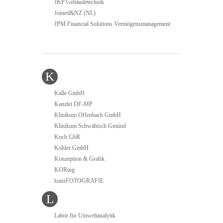
JKP Gebäudetechnik
Joined&NZ (NL)
JPM Financial Solutions Vermögensmanagement
K
Kalle GmbH
Kanzlei DF-MP
Klinikum Offenbach GmbH
Klinikum Schwäbisch Gmünd
Koch GbR
Kohler GmbH
Konzeption & Grafik
KORing
kunzFOTOGRAFIE
L
Labor für Umweltanalytik