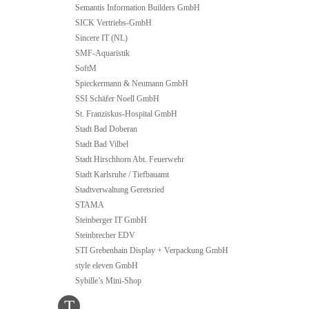
Semantis Information Builders GmbH
SICK Vertriebs-GmbH
Sincere IT (NL)
SMF-Aquaristik
SoftM
Spieckermann & Neumann GmbH
SSI Schäfer Noell GmbH
St. Franziskus-Hospital GmbH
Stadt Bad Doberan
Stadt Bad Vilbel
Stadt Hirschhorn Abt. Feuerwehr
Stadt Karlsruhe / Tiefbauamt
Stadtverwaltung Geretsried
STAMA
Steinberger IT GmbH
Steinbrecher EDV
STI Grebenhain Display + Verpackung GmbH
style eleven GmbH
Sybille’s Mini-Shop
T