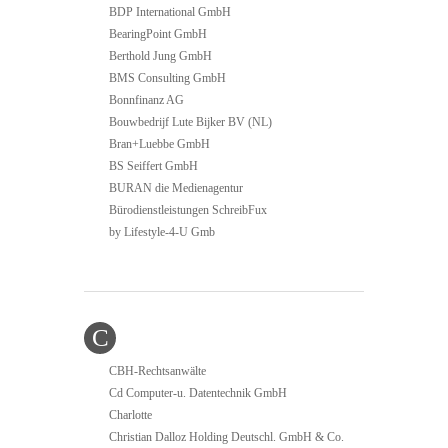
BDP International GmbH
BearingPoint GmbH
Berthold Jung GmbH
BMS Consulting GmbH
Bonnfinanz AG
Bouwbedrijf Lute Bijker BV (NL)
Bran+Luebbe GmbH
BS Seiffert GmbH
BURAN die Medienagentur
Bürodienstleistungen SchreibFux
by Lifestyle-4-U Gmb
C
CBH-Rechtsanwälte
Cd Computer-u. Datentechnik GmbH
Charlotte
Christian Dalloz Holding Deutschl. GmbH & Co.