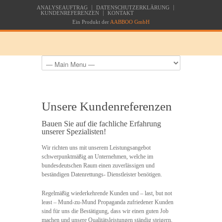
ANALYSEAUFTRAG
DATENSCHUTZERKLÄRUNG
KUNDENREFERENZEN
KONTAKT
Ein Produkt der
AABBOO GmbH
Unsere Kundenreferenzen
Bauen Sie auf die fachliche Erfahrung
unserer Spezialisten!
Wir richten uns mit unserem Leistungsangebot
schwerpunktmäßig an Unternehmen, welche im
bundesdeutschen Raum einen zuverlässigen und
beständigen Datenrettungs- Dienstleister benötigen.
Regelmäßig wiederkehrende Kunden und – last, but not
least – Mund-zu-Mund Propaganda zufriedener Kunden
sind für uns die Bestätigung, dass wir einen guten Job
machen und unsere Qualitätsleistungen ständig steigern.