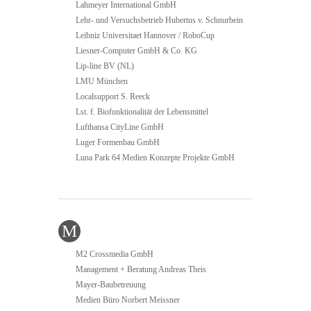
Lahmeyer International GmbH
Lehr- und Versuchsbetrieb Hubertus v. Schnurbein
Leibniz Universitaet Hannover / RoboCup
Liesner-Computer GmbH & Co. KG
Lip-line BV (NL)
LMU München
Localsupport S. Reeck
Lst. f. Biofunktionalität der Lebensmittel
Lufthansa CityLine GmbH
Luger Formenbau GmbH
Luna Park 64 Medien Konzepte Projekte GmbH
M
M2 Crossmedia GmbH
Management + Beratung Andreas Theis
Mayer-Baubetreuung
Medien Büro Norbert Meissner