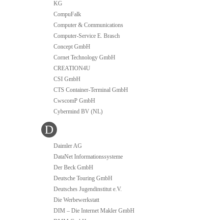
KG
CompuFalk
Computer & Communications
Computer-Service E. Brasch
Concept GmbH
Cornet Technology GmbH
CREATION4U
CSI GmbH
CTS Container-Terminal GmbH
CwscomP GmbH
Cybermind BV (NL)
D
Daimler AG
DataNet Informationssysteme
Der Beck GmbH
Deutsche Touring GmbH
Deutsches Jugendinstitut e.V.
Die Werbewerkstatt
DIM – Die Internet Makler GmbH