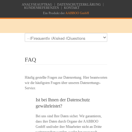
ANALYSEAUFTRAG
DATENSCHUTZERKLÄRUNG
KUNDENREFERENZEN
KONTAKT
Ein Produkt der
AABBOO GmbH
FAQ
Häufig gestellte Fragen zur Datenrettung. Hier beantworten
wir die häufigsten Fragen über unseren Datenrettungs-
Service.
Ist bei Ihnen der Datenschutz
gewährleistet?
Bei uns sind Ihre Daten sicher. Wir garantieren,
dass ihre Daten durch Organe der AABBOO
GmbH und/oder ihre Mitarbeiter nicht an Dritte