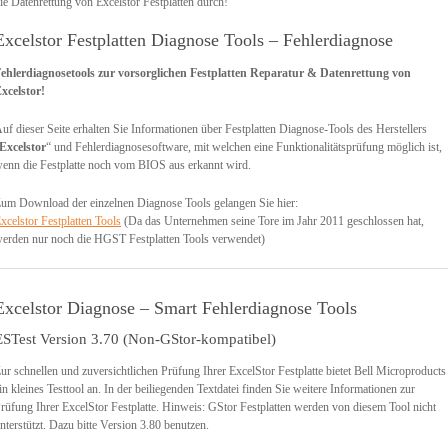
ie Datenrettung von Excelstor Festplatten durch!
Excelstor Festplatten Diagnose Tools – Fehlerdiagnose
ehlerdiagnosetools zur vorsorglichen Festplatten Reparatur & Datenrettung von
xcelstor!
uf dieser Seite erhalten Sie Informationen über Festplatten Diagnose-Tools des Herstellers
Excelstor
“ und Fehlerdiagnosesoftware, mit welchen eine Funktionalitätsprüfung möglich ist,
enn die Festplatte noch vom BIOS aus erkannt wird.
um Download der einzelnen Diagnose Tools gelangen Sie hier:
xcelstor Festplatten Tools
(Da das Unternehmen seine Tore im Jahr 2011 geschlossen hat,
erden nur noch die HGST Festplatten Tools verwendet)
Excelstor Diagnose – Smart Fehlerdiagnose Tools
ESTest Version 3.70 (Non-GStor-kompatibel)
ur schnellen und zuversichtlichen Prüfung Ihrer ExcelStor Festplatte bietet Bell Microproducts
in kleines Testtool an. In der beiliegenden Textdatei finden Sie weitere Informationen zur
rüfung Ihrer ExcelStor Festplatte. Hinweis: GStor Festplatten werden von diesem Tool nicht
nterstützt. Dazu bitte Version 3.80 benutzen.