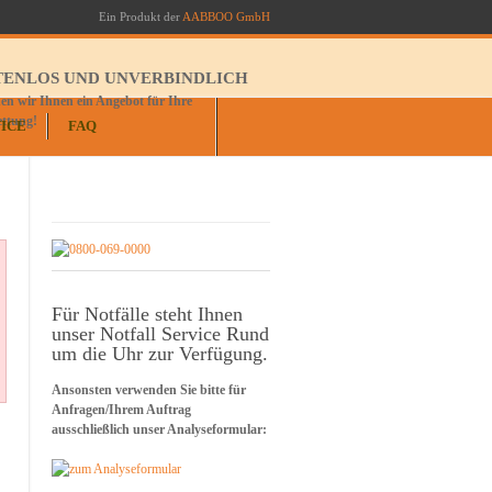
Ein Produkt der
AABBOO GmbH
TENLOS UND UNVERBINDLICH
n wir Ihnen ein Angebot für Ihre
ettung!
ICE
FAQ
Für Notfälle steht Ihnen
unser Notfall Service Rund
um die Uhr zur Verfügung.
Ansonsten verwenden Sie bitte für
Anfragen/Ihrem Auftrag
ausschließlich unser Analyseformular: