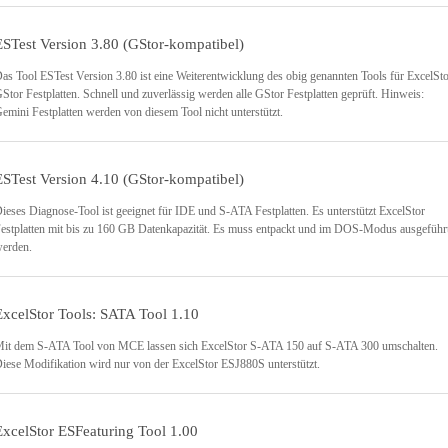
ESTest Version 3.80 (GStor-kompatibel)
as Tool ESTest Version 3.80 ist eine Weiterentwicklung des obig genannten Tools für ExcelSt
Stor Festplatten. Schnell und zuverlässig werden alle GStor Festplatten geprüft. Hinweis:
emini Festplatten werden von diesem Tool nicht unterstützt.
ESTest Version 4.10 (GStor-kompatibel)
ieses Diagnose-Tool ist geeignet für IDE und S-ATA Festplatten. Es unterstützt ExcelStor
estplatten mit bis zu 160 GB Datenkapazität. Es muss entpackt und im DOS-Modus ausgeführ
erden.
ExcelStor Tools: SATA Tool 1.10
it dem S-ATA Tool von MCE lassen sich ExcelStor S-ATA 150 auf S-ATA 300 umschalten.
iese Modifikation wird nur von der ExcelStor ESJ880S unterstützt.
ExcelStor ESFeaturing Tool 1.00