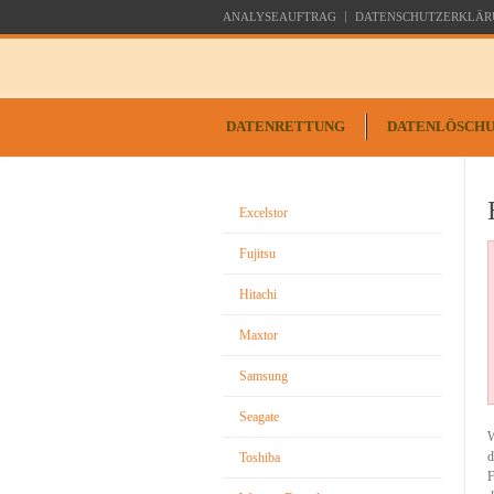
ANALYSEAUFTRAG
DATENSCHUTZERKLÄR
DATENRETTUNG
DATENLÖSCH
Excelstor
Fujitsu
Hitachi
Maxtor
Samsung
Seagate
W
d
Toshiba
F