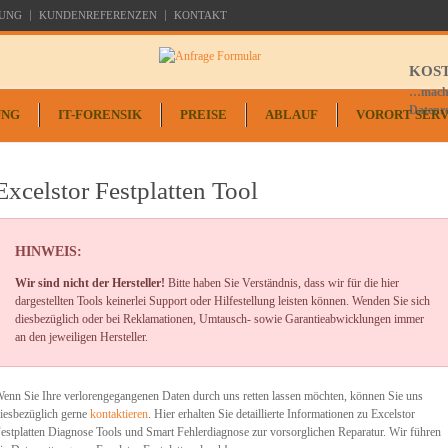
UNG
KUNDENREFERENZEN
KONTAKT
KOS
…mache
Datenr
UNG
IT-FORENSIK
PREISE
ABLAUF
VORORT SERV
Excelstor Festplatten Tool
HINWEIS:
Wir sind nicht der Hersteller!
Bitte haben Sie Verständnis, dass wir für die hier
dargestellten Tools keinerlei Support oder Hilfestellung leisten können. Wenden Sie sich
diesbezüglich oder bei Reklamationen, Umtausch- sowie Garantieabwicklungen immer
an den jeweiligen Hersteller.
enn Sie Ihre verlorengegangenen Daten durch uns retten lassen möchten, können Sie uns
iesbezüglich gerne
kontaktieren
. Hier erhalten Sie detaillierte Informationen zu Excelstor
estplatten Diagnose Tools und Smart Fehlerdiagnose zur vorsorglichen Reparatur. Wir führen