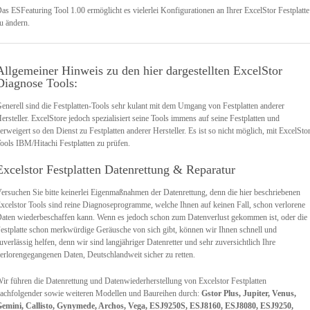
as ESFeaturing Tool 1.00 ermöglicht es vielerlei Konfigurationen an Ihrer ExcelStor Festplatte
u ändern.
Allgemeiner Hinweis zu den hier dargestellten ExcelStor
Diagnose Tools:
enerell sind die Festplatten-Tools sehr kulant mit dem Umgang von Festplatten anderer
ersteller. ExcelStore jedoch spezialisiert seine Tools immens auf seine Festplatten und
erweigert so den Dienst zu Festplatten anderer Hersteller. Es ist so nicht möglich, mit ExcelSto
ools IBM/Hitachi Festplatten zu prüfen.
Excelstor Festplatten Datenrettung & Reparatur
ersuchen Sie bitte keinerlei Eigenmaßnahmen der Datenrettung, denn die hier beschriebenen
xcelstor Tools sind reine Diagnoseprogramme, welche Ihnen auf keinen Fall, schon verlorene
aten wiederbeschaffen kann. Wenn es jedoch schon zum Datenverlust gekommen ist, oder die
estplatte schon merkwürdige Geräusche von sich gibt, können wir Ihnen schnell und
uverlässig helfen, denn wir sind langjähriger Datenretter und sehr zuversichtlich Ihre
erlorengegangenen Daten, Deutschlandweit sicher zu retten.
ir führen die Datenrettung und Datenwiederherstellung von Excelstor Festplatten
achfolgender sowie weiteren Modellen und Baureihen durch:
Gstor Plus, Jupiter, Venus,
emini, Callisto, Gynymede, Archos, Vega, ESJ9250S, ESJ8160, ESJ8080, ESJ9250,