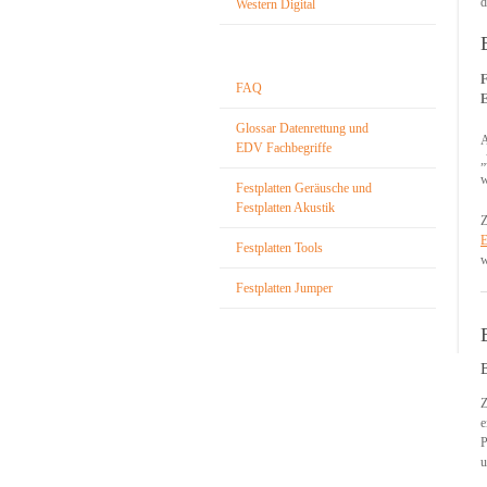
d
Western Digital
F
FAQ
E
Glossar Datenrettung und
A
EDV Fachbegriffe
„
w
Festplatten Geräusche und
Festplatten Akustik
Z
E
Festplatten Tools
w
Festplatten Jumper
Z
e
P
u