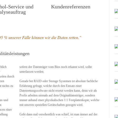
hol-Service und
Kundenreferenzen
alyseauftrag
5 % unserer Fälle können wir die Daten retten."
itätsleistungen
chlich
sofern der Datenträger vom Bios noch erkannt wird, sollte
r
unterlassen werden.
eiten durch
kten
Gerade bei RAID oder Storage Systemen ist absolute fachliche
t nichts zu
Erfahrung gefragt, welche durch den Einsatz einer
Datenrettungssoftware nicht ersetzt werden kann, denn wir als
Profis arbeiten niemals auf dem Originaldatenträger, sondern
aus und
immer anhand einer physikalischen 1:1 Festplattenkopie, welche
n
mit unseren speziellen Gerätschaften gezogen wird.
ncen einer
ellung
Geht dann mal versehentlich was schief, ist man immer auf der