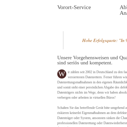
Vorort-Service
Ab
An
Hohe Erfolgsquote: "In 9
Unsere Vorgehensweisen und Qual
sind seriös und kompetent.
W
ir zählen seit 2002 in Deutschland zu den fa
versiertesten Datenrettern. Ferner führen wi
Datenrettungsmaßnahmen in den eigenen Räumlichk
und somit steht einer persönlichen Abgabe des defe
Datenträgers nichts im Wege, denn wir haben absolu
verbergen oder arbeiten in virtuellen Büros!
Schalten Sie das betreffende Gerät bitte umgehend 
riskieren keinerlei Eigenmaßnahmen an dem defekte
Datenträger oder System, ansonsten sinken die Cha
professionellen Datenrettung oder Datenwiederherst