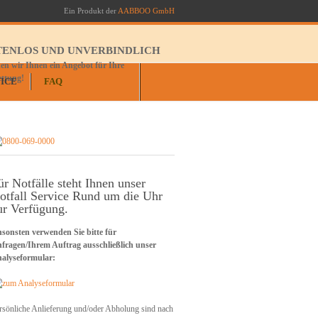
Ein Produkt der
AABBOO GmbH
TENLOS UND UNVERBINDLICH
n wir Ihnen ein Angebot für Ihre
ettung!
ICE
FAQ
ür Notfälle steht Ihnen unser
otfall Service Rund um die Uhr
ur Verfügung.
sonsten verwenden Sie bitte für
fragen/Ihrem Auftrag ausschließlich unser
alyseformular:
rsönliche Anlieferung und/oder Abholung sind nach